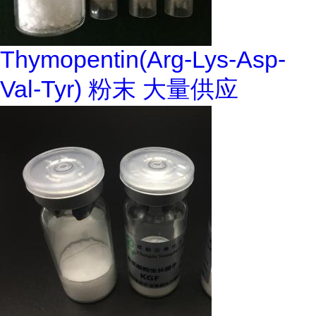
Thymopentin(Arg-Lys-Asp-
Val-Tyr) 粉末 大量供应