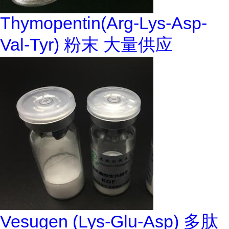
Thymopentin(Arg-Lys-Asp-
Val-Tyr) 粉末 大量供应
Vesugen (Lys-Glu-Asp) 多肽