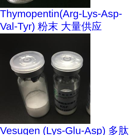
Thymopentin(Arg-Lys-Asp-
Val-Tyr) 粉末 大量供应
Vesugen (Lys-Glu-Asp) 多肽