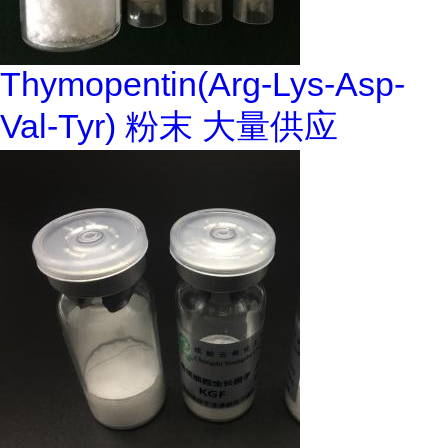
Thymopentin(Arg-Lys-Asp-
Val-Tyr) 粉末 大量供应