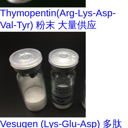
Thymopentin(Arg-Lys-Asp-
Val-Tyr) 粉末 大量供应
Vesugen (Lys-Glu-Asp) 多肽