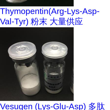
Thymopentin(Arg-Lys-Asp-
Val-Tyr) 粉末 大量供应
Vesugen (Lys-Glu-Asp) 多肽