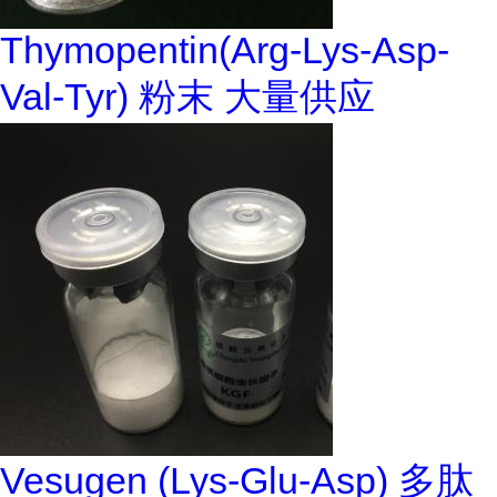
Thymopentin(Arg-Lys-Asp-
Val-Tyr) 粉末 大量供应
Vesugen (Lys-Glu-Asp) 多肽