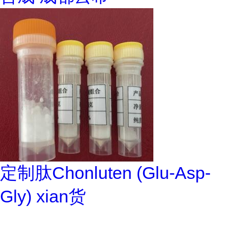
定制肽Chonluten (Glu-Asp-
Gly) xian货