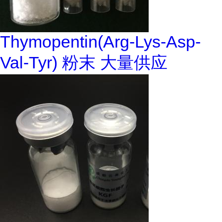
Thymopentin(Arg-Lys-Asp-
Val-Tyr) 粉末 大量供应