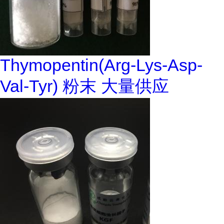
Thymopentin(Arg-Lys-Asp-
Val-Tyr) 粉末 大量供应