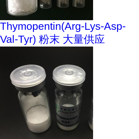
Thymopentin(Arg-Lys-Asp-
Val-Tyr) 粉末 大量供应