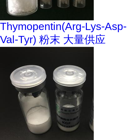
Thymopentin(Arg-Lys-Asp-
Val-Tyr) 粉末 大量供应