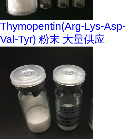
Thymopentin(Arg-Lys-Asp-
Val-Tyr) 粉末 大量供应