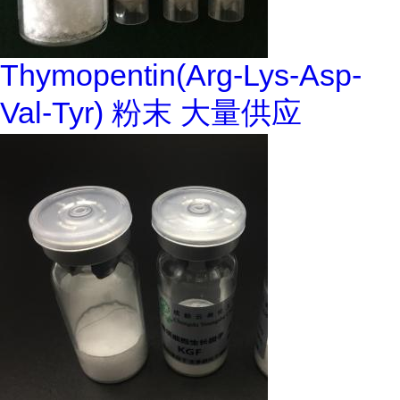
Thymopentin(Arg-Lys-Asp-
Val-Tyr) 粉末 大量供应