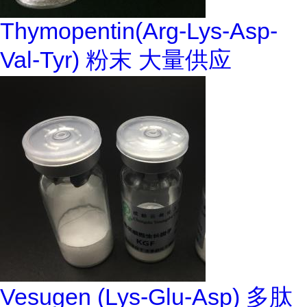
Thymopentin(Arg-Lys-Asp-
Val-Tyr) 粉末 大量供应
Vesugen (Lys-Glu-Asp) 多肽