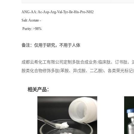
ANG-AA: Ac-Asp-Arg-Val-Tyr-Ile-His-Pro-NH2
Salt: Acetate -
Purity: >98%
备注：仅用于研究，不用于人体
成都云希化工有限公司定制多肽合成业务
临床肽、订书肽、
:
胺类化合物修饰多肽
苯胺、异戊胺、二乙胺
、各类荣光标记
(
)
相关产品：