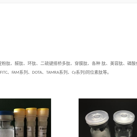
淀粉肽、醛肽、环肽、二硫键搭桥多肽、穿膜肽、各种 肽、美容肽、磷酸
、
系列、
、
系列、
系列
同位素肽等。
(FITC
FAM
DOTA
TAMRA
Cy
)