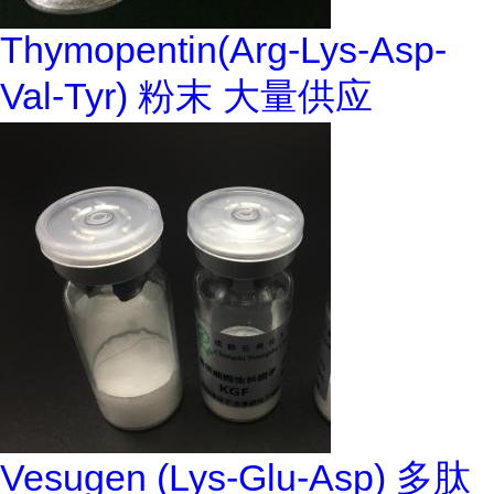
Thymopentin(Arg-Lys-Asp-
Val-Tyr) 粉末 大量供应
Vesugen (Lys-Glu-Asp) 多肽