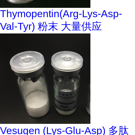
Thymopentin(Arg-Lys-Asp-
Val-Tyr) 粉末 大量供应
Vesugen (Lys-Glu-Asp) 多肽