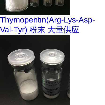
Thymopentin(Arg-Lys-Asp-
Val-Tyr) 粉末 大量供应