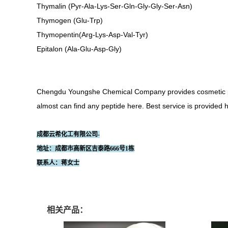
Thymalin (Pyr-Ala-Lys-Ser-Gln-Gly-Gly-Ser-Asn)
Thymogen (Glu-Trp)
Thymopentin(Arg-Lys-Asp-Val-Tyr)
Epitalon (Ala-Glu-Asp-Gly)
Chengdu Youngshe Chemical Company provides cosmetic pep
almost can find any peptide here. Best service is provided h
成都云希化工有限公司-
地址：成都市高新区吉泰路666号1栋
联系人：蒋女士
相关产品：