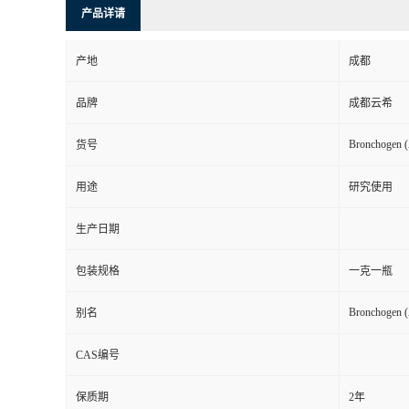
产品详请
产地
成都
品牌
成都云希
Bronchogen (
货号
用途
研究使用
生产日期
包装规格
一克一瓶
Bronchogen (
别名
CAS编号
保质期
2年