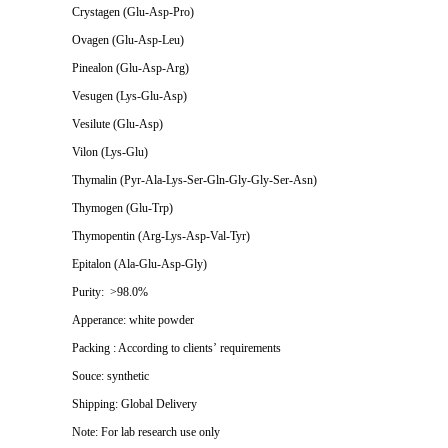
Crystagen (Glu-Asp-Pro)
Ovagen (Glu-Asp-Leu)
Pinealon (Glu-Asp-Arg)
Vesugen (Lys-Glu-Asp)
Vesilute (Glu-Asp)
Vilon (Lys-Glu)
Thymalin (Pyr-Ala-Lys-Ser-Gln-Gly-Gly-Ser-Asn)
Thymogen (Glu-Trp)
Thymopentin (Arg-Lys-Asp-Val-Tyr)
Epitalon (Ala-Glu-Asp-Gly)
Purity: >98.0%
Apperance: white powder
Packing : According to clients’ requirements
Souce: synthetic
Shipping: Global Delivery
Note: For lab research use only