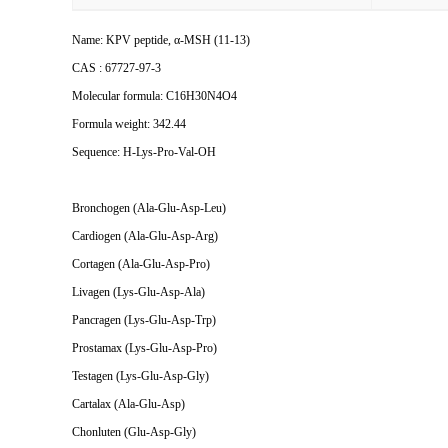
Name: KPV peptide, α-MSH (11-13)
CAS : 67727-97-3
Molecular formula: C16H30N4O4
Formula weight: 342.44
Sequence: H-Lys-Pro-Val-OH
Bronchogen (Ala-Glu-Asp-Leu)
Cardiogen (Ala-Glu-Asp-Arg)
Cortagen (Ala-Glu-Asp-Pro)
Livagen (Lys-Glu-Asp-Ala)
Pancragen (Lys-Glu-Asp-Trp)
Prostamax (Lys-Glu-Asp-Pro)
Testagen (Lys-Glu-Asp-Gly)
Cartalax (Ala-Glu-Asp)
Chonluten (Glu-Asp-Gly)