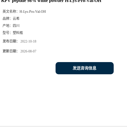
KPV peptide 98% white powder H-Lys-Pro-Val-OH
英文名称：
H-Lys-Pro-Val-OH
品牌：
云希
产地：
四川
型号：
塑料瓶
发布日期：
2022-10-18
更新日期：
2026-08-07
发送咨询信息