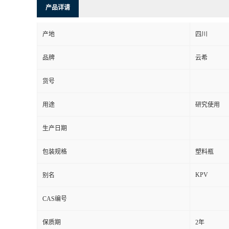
产品详请
产地
四川
品牌
云希
货号
用途
研究使用
生产日期
包装规格
塑料瓶
KPV
别名
CAS编号
保质期
2年