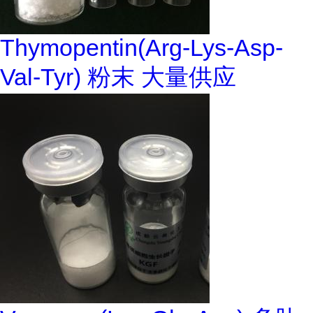
Thymopentin(Arg-Lys-Asp-
Val-Tyr) 粉末 大量供应