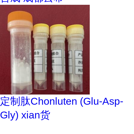
定制肽Chonluten (Glu-Asp-
Gly) xian货