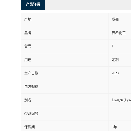
产品详请
产地
成都
品牌
云希化工
1
货号
用途
定制
2023
生产日期
包装规格
Livagen (Lys
别名
CAS编号
保质期
3年