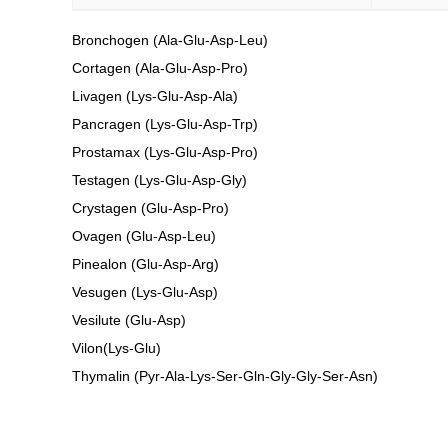
Bronchogen (Ala-Glu-Asp-Leu)
Cortagen (Ala-Glu-Asp-Pro)
Livagen (Lys-Glu-Asp-Ala)
Pancragen (Lys-Glu-Asp-Trp)
Prostamax (Lys-Glu-Asp-Pro)
Testagen (Lys-Glu-Asp-Gly)
Crystagen (Glu‐Asp‐Pro)
Ovagen (Glu‐Asp‐Leu)
Pinealon (Glu-Asp-Arg)
Vesugen (Lys-Glu-Asp)
Vesilute (Glu-Asp)
Vilon(Lys-Glu)
Thymalin (Pyr-Ala-Lys-Ser-Gln-Gly-Gly-Ser-Asn)