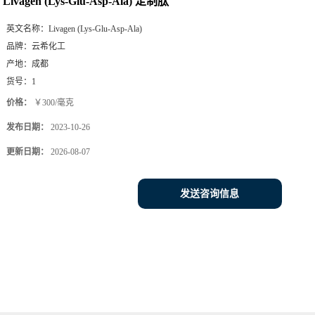
Livagen (Lys-Glu-Asp-Ala) 定制肽
英文名称：
Livagen (Lys-Glu-Asp-Ala)
品牌：
云希化工
产地：
成都
货号：
1
价格：
￥300/毫克
发布日期：
2023-10-26
更新日期：
2026-08-07
发送咨询信息