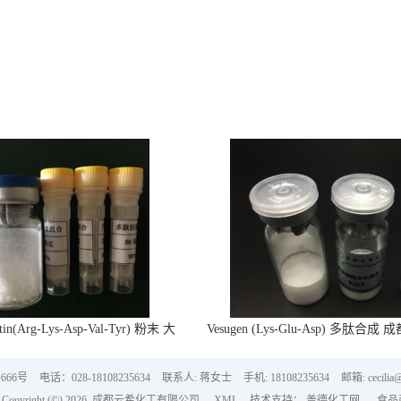
tin(Arg-Lys-Asp-Val-Tyr) 粉末 大
Vesugen (Lys-Glu-Asp) 多肽合成
量供应
66号
电话：028-18108235634
联系人: 蒋女士
手机: 18108235634
邮箱: cecilia
pyright (©) 2026
成都云希化工有限公司
XML
技术支持：
盖德化工网
食品