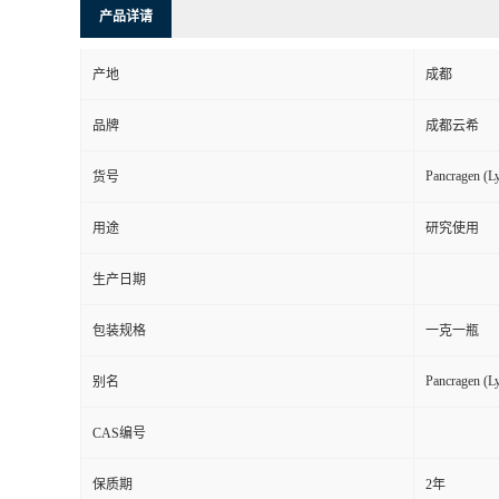
产品详请
产地
成都
品牌
成都云希
Pancragen (L
货号
用途
研究使用
生产日期
包装规格
一克一瓶
Pancragen (L
别名
CAS编号
保质期
2年