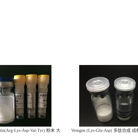
tin(Arg-Lys-Asp-Val-Tyr) 粉末 大
Vesugen (Lys-Glu-Asp) 多肽合成