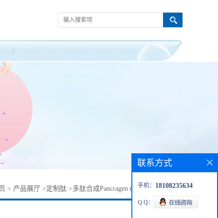
联系方式
手机：
18108235634
页
>
产品展厅
>
定制肽
>
多肽合成Pancragen (Lys-Glu-Asp-Trp)
Q Q：