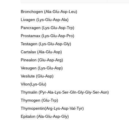
Bronchogen (Ala-Glu-Asp-Leu)
Livagen (Lys-Glu-Asp-Ala)
Pancragen (Lys-Glu-Asp-Trp)
Prostamax (Lys-Glu-Asp-Pro)
Testagen (Lys-Glu-Asp-Gly)
Cartalax (Ala-Glu-Asp)
Pinealon (Glu-Asp-Arg)
Vesugen (Lys-Glu-Asp)
Vesilute (Glu-Asp)
Vilon(Lys-Glu)
Thymalin (Pyr-Ala-Lys-Ser-Gln-Gly-Gly-Ser-Asn)
Thymogen (Glu-Trp)
Thymopentin(Arg-Lys-Asp-Val-Tyr)
Epitalon (Ala-Glu-Asp-Gly)