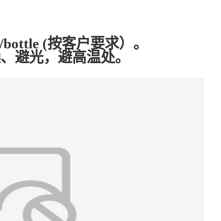
g/bottle (按客户要求）。
燥、避光，避高温处。