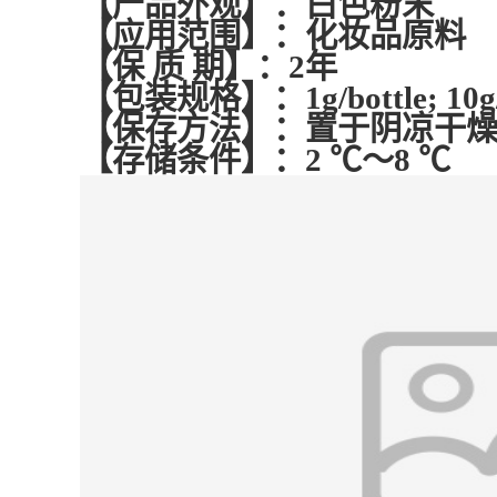
【产品外观】：白色粉末
【应用范围】：化妆品原料
【保 质 期】：2年
【包装规格】：1g/bottle; 10
【保存方法】：置于阴凉干
【存储条件】：2 ℃～8 ℃