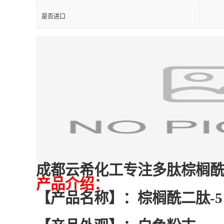
是否进口
成都云希化工专注多肽棕榈酰
产品介绍：
【产品名称】：棕榈酰二肽-5