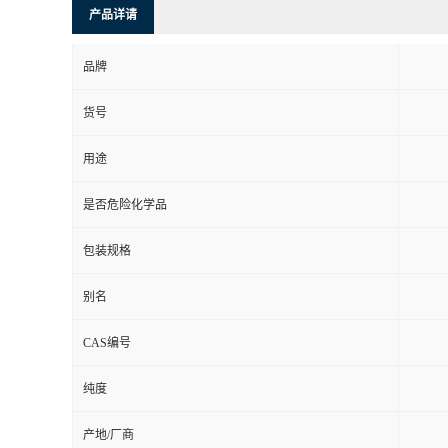
产品详请
品牌
货号
用途
是否危险化学品
包装规格
别名
CAS编号
纯度
产地/厂商