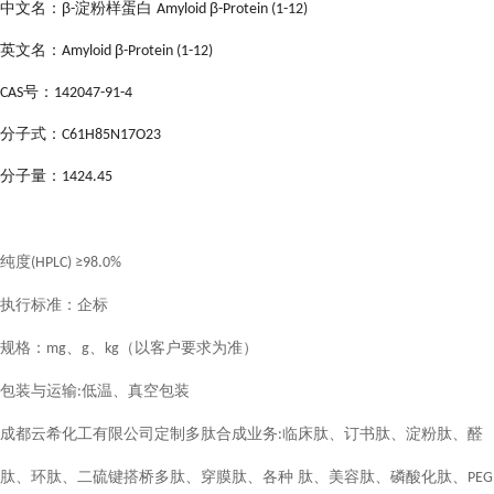
中文名：
β
淀粉样蛋白
β
-
Amyloid
-Protein (1-12)
英文名：
β
Amyloid
-Protein (1-12)
号：
CAS
142047-91-4
：
分子式
C61H85N17O23
分子量：
1424.45
纯度
(HPLC) ≥9
8
.0%
执行
标准：企标
规格：
、
、
（
以客户要求为准
）
mg
g
kg
包装与运输
低温、真空包装
:
成都云希化工有限公司定制多肽合成业务
临床肽、订书肽、淀粉肽、醛
:
肽、环肽、二硫键搭桥多肽、穿膜肽、各种 肽、美容肽、磷酸化肽、
PEG