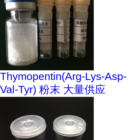
Thymopentin(Arg-Lys-Asp-
Val-Tyr) 粉末 大量供应