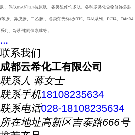
肽、偶联
和
抗原肽、各类酸修饰多肽、各种胺类化合物修饰多肽
BSA
KLH
苯胺、异戊胺、二乙胺
、各类荣光标记
、
系列、
、
(
)
(FITC
FAM
DOTA
TAMRA
系列、
系列
同位素肽等。
Cy
)
...
联系我们
成都云希化工有限公司
联系人
蒋女士
联系手机
18108235634
联系电话
028-18108235634
所在地址
高新区吉泰路666号