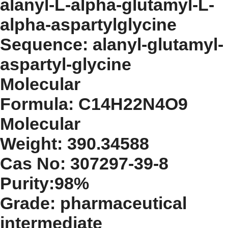
alanyl-L-alpha-glutamyl-L-
alpha-aspartylglycine
Sequence: alanyl-glutamyl-
aspartyl-glycine
Molecular
Formula: C14H22N4O9
Molecular
Weight: 390.34588
Cas No: 307297-39-8
Purity:98%
Grade: pharmaceutical
intermediate