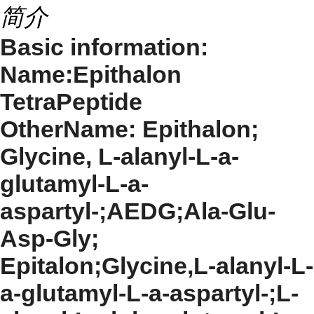
简介
Basic information:
Name:Epithalon
TetraPeptide
OtherName: Epithalon;
Glycine, L-alanyl-L-a-
glutamyl-L-a-
aspartyl-;AEDG;Ala-Glu-
Asp-Gly;
Epitalon;Glycine,L-alanyl-L-
a-glutamyl-L-a-aspartyl-;L-