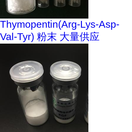
Thymopentin(Arg-Lys-Asp-
Val-Tyr) 粉末 大量供应