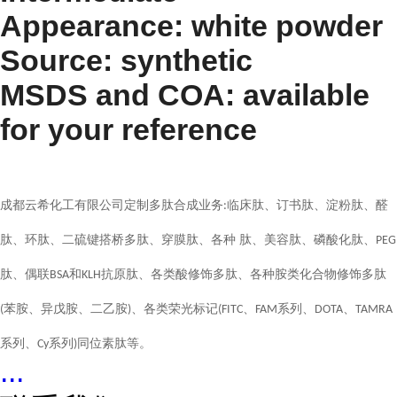
Appearance: white powder
Source: synthetic
MSDS and COA: available
for your reference
成都云希化工有限公司定制多肽合成业务
临床肽、订书肽、淀粉肽、醛
:
肽、环肽、二硫键搭桥多肽、穿膜肽、各种 肽、美容肽、磷酸化肽、
PEG
肽、偶联
和
抗原肽、各类酸修饰多肽、各种胺类化合物修饰多肽
BSA
KLH
苯胺、异戊胺、二乙胺
、各类荣光标记
、
系列、
、
(
)
(FITC
FAM
DOTA
TAMRA
系列、
系列
同位素肽等。
Cy
)
...