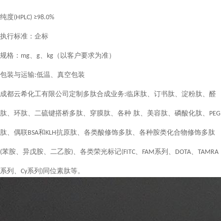
纯度
(HPLC) ≥9
8
.0%
执行
标准：企标
规格：
、
、
（
以客户要求为准
）
mg
g
kg
包装与运输
低温、真空包装
:
成都云希化工有限公司定制多肽合成业务
临床肽、订书肽、淀粉肽、醛
:
肽、环肽、二硫键搭桥多肽、穿膜肽、各种 肽、美容肽、磷酸化肽、
PEG
肽、偶联
和
抗原肽、各类酸修饰多肽、各种胺类化合物修饰多肽
BSA
KLH
苯胺、异戊胺、二乙胺
、各类荣光标记
、
系列、
、
(
)
(FITC
FAM
DOTA
TAMRA
系列、
系列
同位素肽等。
Cy
)