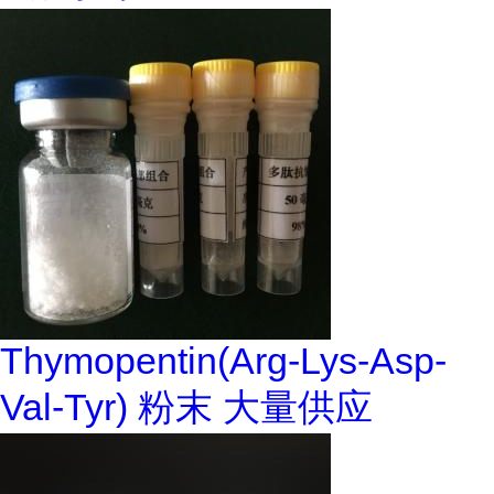
Thymopentin(Arg-Lys-Asp-
Val-Tyr) 粉末 大量供应