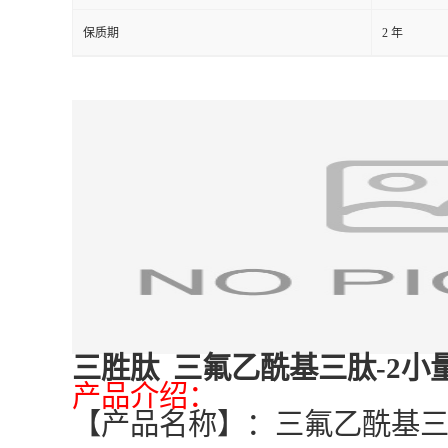
保质期
2 年
三胜肽 三氟乙酰基三肽-2小量起订 
产品介绍：
【产品名称】：三氟乙酰基三