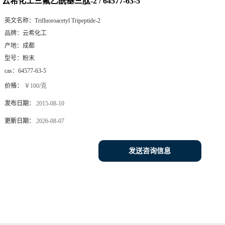
云希化工三氟乙酰基三肽-2 / 64577-63-5
英文名称：
Trifluoroacetyl Tripeptide-2
品牌：
云希化工
产地：
成都
型号：
粉末
cas：
64577-63-5
价格：
￥100/克
发布日期：
2015-08-10
更新日期：
2026-08-07
发送咨询信息