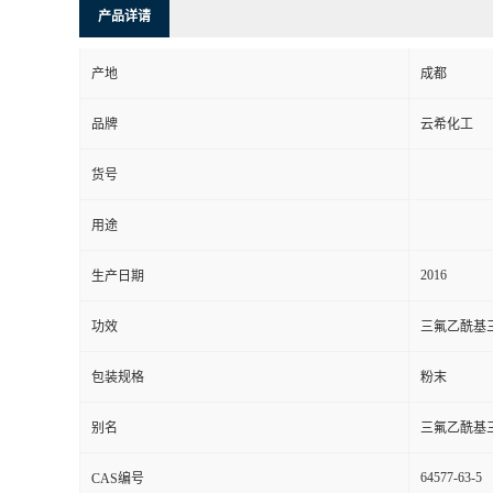
产品详请
产地
成都
品牌
云希化工
货号
用途
2016
生产日期
功效
三氟乙酰基三
包装规格
粉末
别名
三氟乙酰基三
64577-63-5
CAS编号