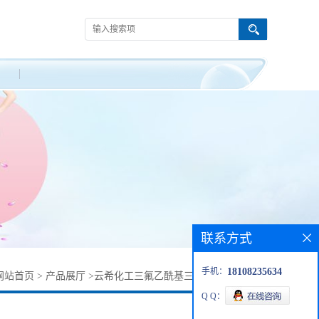
联系方式
手机：
18108235634
网站首页
>
产品展厅
>
云希化工三氟乙酰基三肽-2 / 64577-63-5
Q Q：